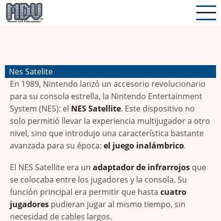
Pasar
al
contenido
principal
Nes Satelite
En 1989, Nintendo lanzó un accesorio revolucionario
para su consola estrella, la Nintendo Entertainment
System (NES): el
NES Satellite
. Este dispositivo no
solo permitió llevar la experiencia multijugador a otro
nivel, sino que introdujo una característica bastante
avanzada para su época:
el juego inalámbrico
.
El NES Satellite era un
adaptador de infrarrojos
que
se colocaba entre los jugadores y la consola. Su
función principal era permitir que hasta
cuatro
jugadores
pudieran jugar al mismo tiempo, sin
necesidad de cables largos.