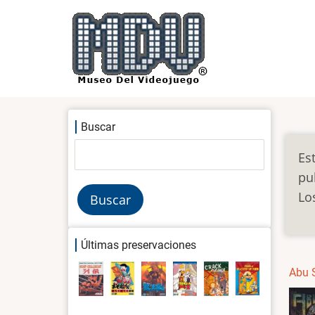
Pasar
al
contenido
principal
Buscar
Buscar
Es
pu
Lo
Últimas preservaciones
Abu 