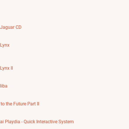
i Jaguar CD
 Lynx
 Lynx II
liba
to the Future Part II
i Playdia - Quick Interactive System