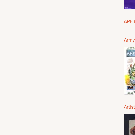
APF 
Army
Artis