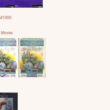
M1000
 Moves
t