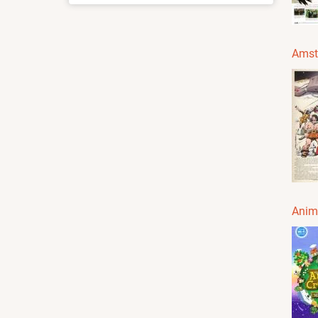
Amst
Anim