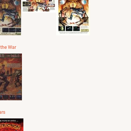
 the War
ars