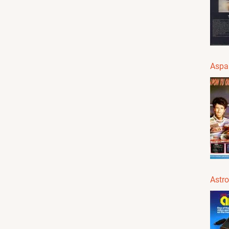
Aspar
Astr