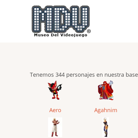
Pasar
al
contenido
principal
Tenemos 344 personajes en nuestra base
Aero
Agahnim