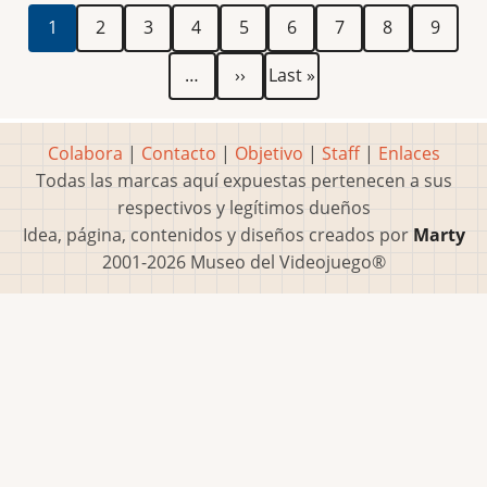
Paginación
Página
Página
Página
Página
Página
Página
Página
Página
Página
1
2
3
4
5
6
7
8
9
actual
Siguiente
Última
…
››
Last »
página
página
Colabora
|
Contacto
|
Objetivo
|
Staff
|
Enlaces
Todas las marcas aquí expuestas pertenecen a sus
respectivos y legítimos dueños
Idea, página, contenidos y diseños creados por
Marty
2001-2026 Museo del Videojuego®