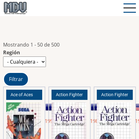
Pasar
al
contenido
principal
Mostrando 1 - 50 de 500
Región
Ace of Aces
Action Fighter
Action Fighter
1991
1986
1