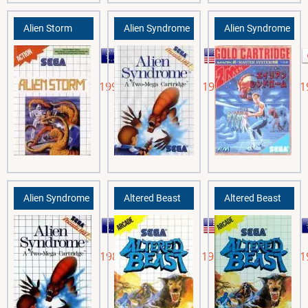
Alien Storm
Alien Syndrome
Alien Syndrome
1991
1988
1
Alien Syndrome
Altered Beast
Altered Beast
1988
1989
1