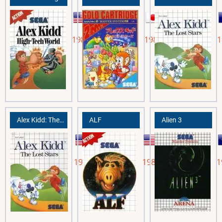
1989
1988
1
Alex Kidd: The Lost Stars
ALF
Alien 3
1988
1989
1