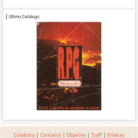
Último Catálogo
Colabora
|
Contacto
|
Objetivo
|
Staff
|
Enlaces