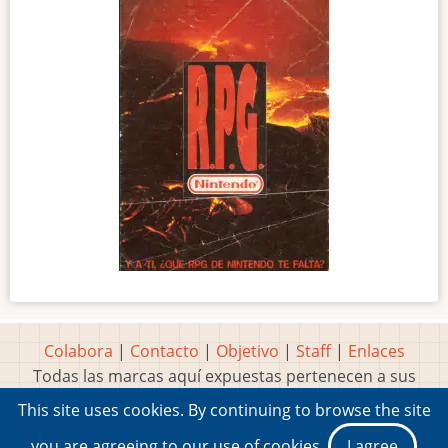
Colabora
|
Contacto
|
Objetivo
|
Staff
|
Enlaces
Todas las marcas aquí expuestas pertenecen a sus
respectivos y legítimos dueños
This site uses cookies. By continuing to browse the site
Idea, página, contenidos y diseños creados por
Marty
you are agreeing to our use of cookies.
I agree