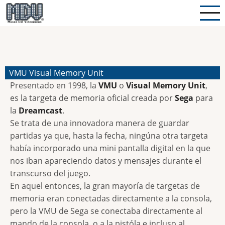
Pasar
al
contenido
principal
VMU Visual Memory Unit
Presentado en 1998, la
VMU
o
Visual Memory Unit
,
es la targeta de memoria oficial creada por
Sega
para
la
Dreamcast
.
Se trata de una innovadora manera de guardar
partidas ya que, hasta la fecha, ningúna otra targeta
había incorporado una mini pantalla digital en la que
nos iban apareciendo datos y mensajes durante el
transcurso del juego.
En aquel entonces, la gran mayoría de targetas de
memoria eran conectadas directamente a la consola,
pero la VMU de Sega se conectaba directamente al
mando de la consola, o a la pistóla e incluso al