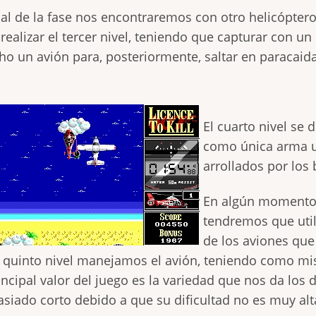
inal de la fase nos encontraremos con otro helicópter
realizar el tercer nivel, teniendo que capturar con un
ho un avión para, posteriormente, saltar en paracaida
El cuarto nivel se
como única arma u
arrollados por los
En algún momento 
tendremos que util
de los aviones que
l quinto nivel manejamos el avión, teniendo como mi
incipal valor del juego es la variedad que nos da los d
siado corto debido a que su dificultad no es muy alt