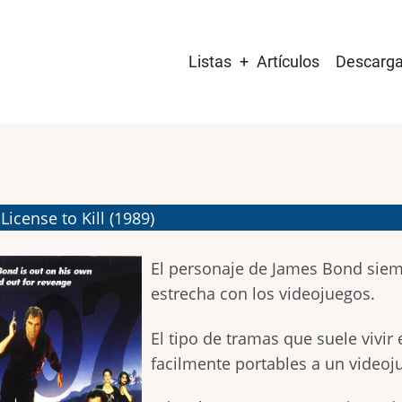
Main
Listas
Artículos
Descarg
navigation
License to Kill (1989)
El personaje de James Bond siem
estrecha con los videojuegos.
El tipo de tramas que suele vivir
facilmente portables a un videoj