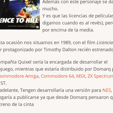
Además con este personaje se da
mucho.
Y es que las licencias de películ
digamos cuando es al revés), per
por encima de la media.
sta ocasión nos situamos en 1989, con el film
Licenci
r
protagonizado por Timothy Dalton recién estrenado
ompañía Quixel sería la encargada de desarrollar el
ojuego, mientras que estaría distribuido por Domarq 
Commodore Amiga
,
Commodore 64
,
MSX
,
ZX Spectru
 ST.
adelante, Tengen desarrollaría una versión para
NES
legaría a publicarse ya que desde Domarq pensaron
treno de la cinta