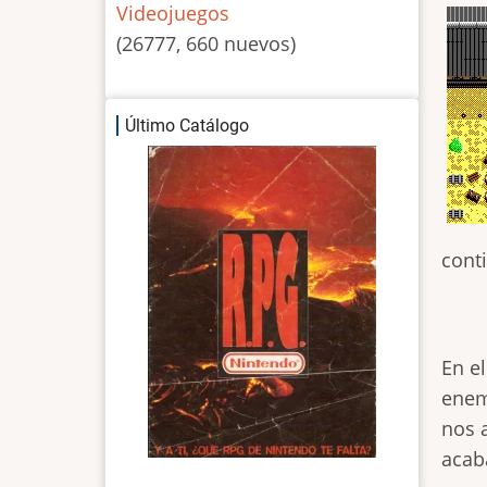
Videojuegos
(26777, 660 nuevos)
Último Catálogo
cont
En e
enem
nos 
acab