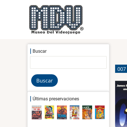
Pasar
al
contenido
principal
Buscar
Buscar
007 
Últimas preservaciones