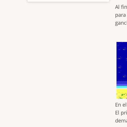
Al f
para 
ganc
En e
El pr
dema