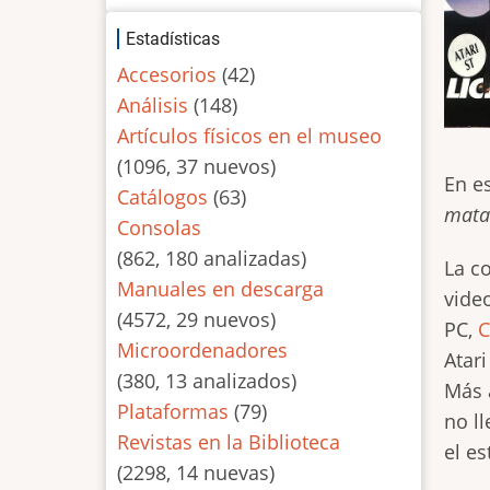
Estadísticas
Accesorios
(42)
Análisis
(148)
Artículos físicos en el museo
(1096, 37 nuevos)
En e
Catálogos
(63)
mata
Consolas
(862, 180 analizadas)
La c
Manuales en descarga
vide
(4572, 29 nuevos)
PC,
Microordenadores
Atari
(380, 13 analizados)
Más 
Plataformas
(79)
no l
Revistas en la Biblioteca
el es
(2298, 14 nuevas)