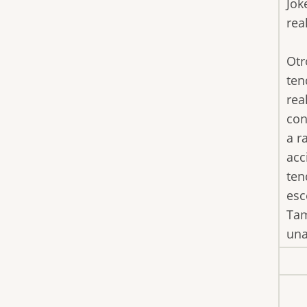
Jok
rea
Otr
ten
rea
con
a r
acc
ten
esc
Tam
una