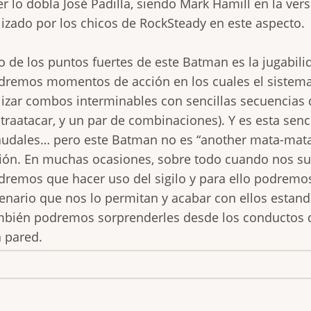
er lo dobla José Padilla, siendo Mark Hamill en la vers
lizado por los chicos de RockSteady en este aspecto.
o de los puntos fuertes de este Batman es la jugabi
dremos momentos de acción en los cuales el sistem
lizar combos interminables con sencillas secuencias 
traatacar, y un par de combinaciones). Y es esta sen
audales… pero este Batman no es “another mata-mata
ión. En muchas ocasiones, sobre todo cuando nos s
dremos que hacer uso del sigilo y para ello podremo
enario que nos lo permitan y acabar con ellos estand
bién podremos sorprenderles desde los conductos de
 pared.