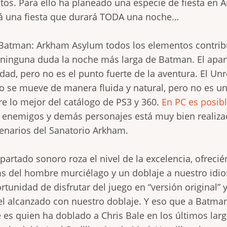
itos. Para ello ha planeado una especie de fiesta en
á una fiesta que durará TODA una noche…
Batman: Arkham Asylum todos los elementos contrib
 ninguna duda la noche más larga de Batman. El apart
idad, pero no es el punto fuerte de la aventura. El U
o se mueve de manera fluida y natural, pero no es un
re lo mejor del catálogo de PS3 y 360.
En PC es posibl
 enemigos y demás personajes está muy bien realizad
enarios del Sanatorio Arkham.
apartado sonoro roza el nivel de la excelencia, ofrec
ms del hombre murciélago y un doblaje a nuestro idio
rtunidad de disfrutar del juego en “versión original” y
el alcanzado con nuestro doblaje. Y eso que a Batma
 es quien ha doblado a Chris Bale en los últimos larg