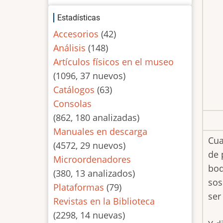
Estadísticas
Accesorios
(42)
Análisis
(148)
Artículos físicos en el museo
(1096, 37 nuevos)
Catálogos
(63)
Consolas
(862, 180 analizadas)
Manuales en descarga
Cua
(4572, 29 nuevos)
de 
Microordenadores
bod
(380, 13 analizados)
sos
Plataformas
(79)
ser
Revistas en la Biblioteca
(2298, 14 nuevas)