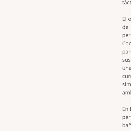
tác
El 
del
per
Coc
par
sus
una
cur
sim
amb
En 
per
bañ