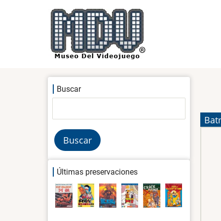
Pasar
al
contenido
principal
Buscar
Buscar
Bat
Últimas preservaciones