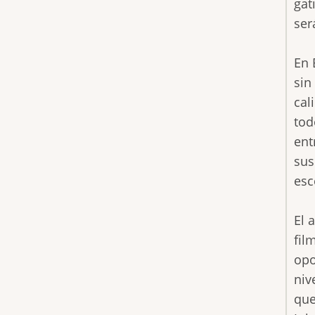
gat
ser
En 
sin
cal
tod
ent
sus
esc
El 
fil
opo
niv
que