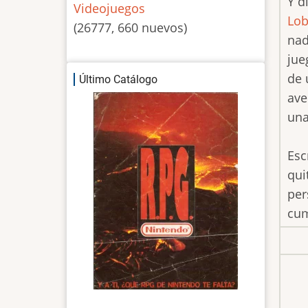
Y d
Videojuegos
Lob
(26777, 660 nuevos)
nad
jue
de 
Último Catálogo
ave
una
Esc
qui
per
cum