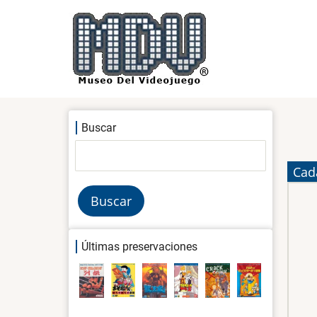
Pasar
al
contenido
principal
Buscar
Buscar
Cad
Últimas preservaciones