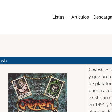
Main
Listas
Artículos
Descarg
navigation
ash
Cadash
es 
y que pret
de platafo
buena acog
existirían
en 1991 y 
algunas di