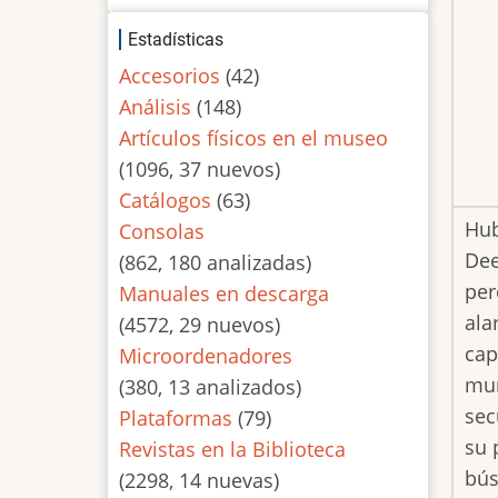
Estadísticas
Accesorios
(42)
Análisis
(148)
Artículos físicos en el museo
(1096, 37 nuevos)
Catálogos
(63)
Hub
Consolas
Dee
(862, 180 analizadas)
per
Manuales en descarga
ala
(4572, 29 nuevos)
cap
Microordenadores
mun
(380, 13 analizados)
sec
Plataformas
(79)
su 
Revistas en la Biblioteca
bús
(2298, 14 nuevas)