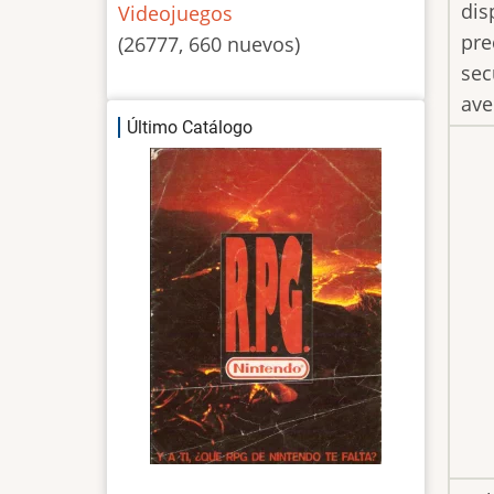
dis
Videojuegos
pre
(26777, 660 nuevos)
sec
ave
Último Catálogo