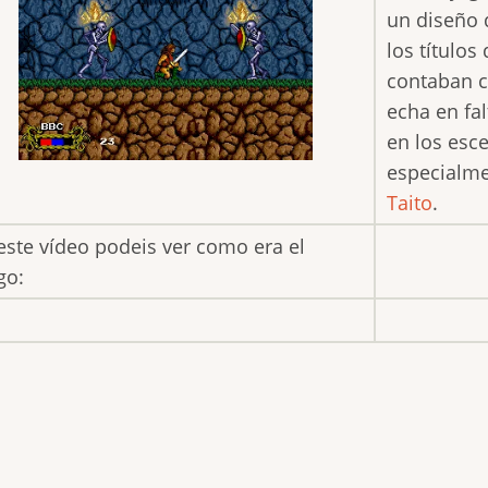
un diseño 
los títulos
contaban c
echa en fa
en los esc
especialme
Taito
.
este vídeo podeis ver como era el
go: