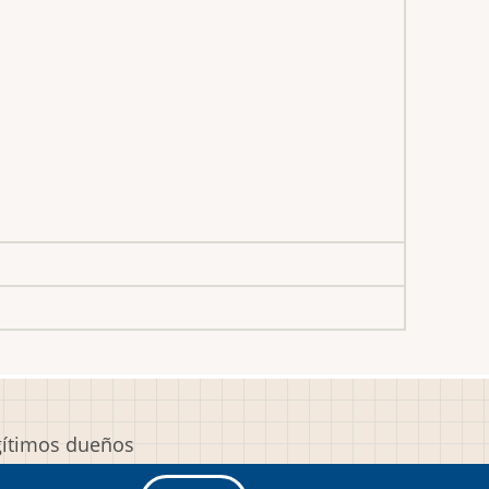
egítimos dueños
y