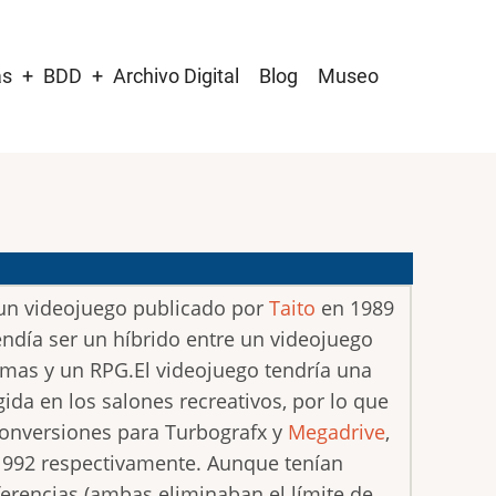
as
BDD
Archivo Digital
Blog
Museo
un videojuego publicado por
Taito
en 1989
endía ser un híbrido entre un videojuego
rmas y un RPG.El videojuego tendría una
ida en los salones recreativos, por lo que
 conversiones para Turbografx y
Megadrive
,
1992 respectivamente. Aunque tenían
ferencias (ambas eliminaban el límite de