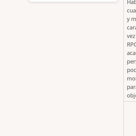
Hab
cua
y m
car
vez
RPG
aca
per
pod
mon
par
obj