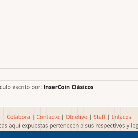
ículo escrito por:
InserCoin Clásicos
Colabora
|
Contacto
|
Objetivo
|
Staff
|
Enlaces
as aquí expuestas pertenecen a sus respectivos y l
Idea, página, contenidos y diseños creados por
Mart