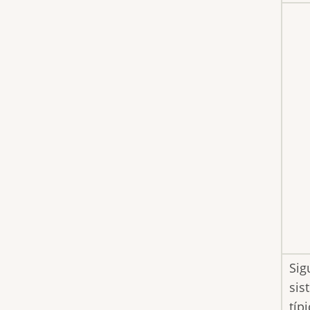
Sig
sis
típ