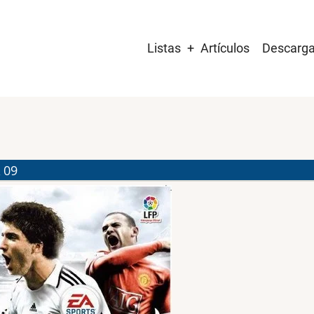
Main
Listas
Artículos
Descarg
navigation
 09