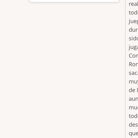
rea
tod
jue
dur
sid
jug
Com
Ron
sac
muy
de 
aun
muc
tod
des
que