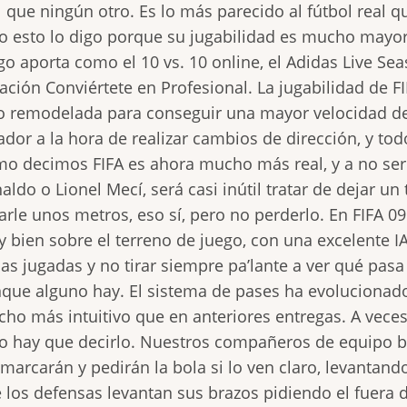
l que ningún otro. Es lo más parecido al fútbol real 
o esto lo digo porque su jugabilidad es mucho mayor 
go aporta como el 10 vs. 10 online, el Adidas Live S
ación Conviértete en Profesional. La jugabilidad de F
o remodelada para conseguir una mayor velocidad de 
ador a la hora de realizar cambios de dirección, y to
o decimos FIFA es ahora mucho más real, y a no se
aldo o Lionel Mecí, será casi inútil tratar de dejar un
arle unos metros, eso sí, pero no perderlo. En FIFA 
 bien sobre el terreno de juego, con una excelente I
las jugadas y no tirar siempre pa’lante a ver qué pa
que alguno hay. El sistema de pases ha evolucionad
ho más intuitivo que en anteriores entregas. A veces
o hay que decirlo. Nuestros compañeros de equipo b
marcarán y pedirán la bola si lo ven claro, levantand
 los defensas levantan sus brazos pidiendo el fuera 