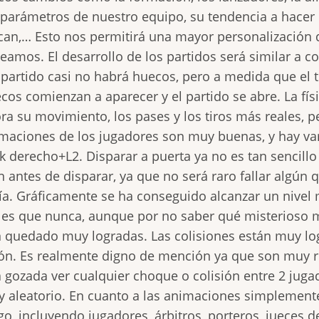
 parámetros de nuestro equipo, su tendencia a hacer 
can,… Esto nos permitirá una mayor personalización d
eamos. El desarrollo de los partidos será similar a c
 partido casi no habrá huecos, pero a medida que el 
cos comienzan a aparecer y el partido se abre. La fí
ra su movimiento, los pases y los tiros más reales, p
maciones de los jugadores son muy buenas, y hay va
ck derecho+L2. Disparar a puerta ya no es tan sencil
n antes de disparar, ya que no será raro fallar algún 
ía. Gráficamente se ha conseguido alcanzar un nivel
les que nunca, aunque por no saber qué misterioso 
 quedado muy logradas. Las colisiones están muy log
ón. Es realmente digno de mención ya que son muy rel
 gozada ver cualquier choque o colisión entre 2 jugad
 aleatorio. En cuanto a las animaciones simplemente 
go, incluyendo jugadores, árbitros, porteros, jueces d