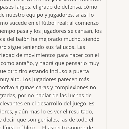
pases largos, el grado de defensa, cómo
e nuestro equipo y jugadores, si así lo
omo sucede en el fútbol real: al comienzo
tiempo pasa y los jugadores se cansan, los
sica del balón ha mejorado mucho, siendo
ero sigue teniendo sus fallucos. Las
riedad de movimientos para hacer con el
lo como antaño, y habrá que pensarlo muy
que otro tiro estando incluso a puerta
 muy alto. Los jugadores parecen más
motivo algunas caras y complexiones no
radas, por no hablar de las luchas de
evantes en el desarrollo del juego. Es
ores, y aún más lo es ver el resultado,
decir que son geniales, las de todo el
e línea, público,… El aspecto sonoro de