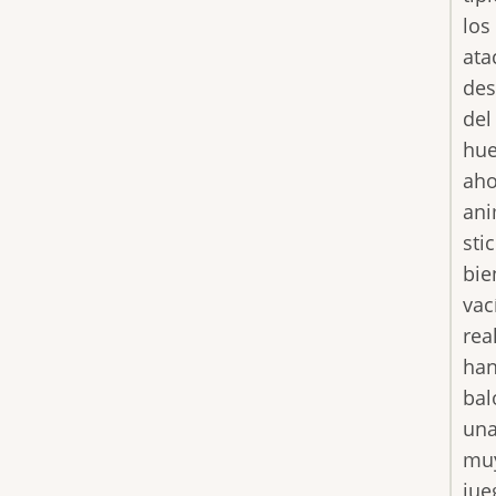
los
ata
des
del
hue
aho
ani
sti
bie
vac
rea
han
bal
una
muy
jue