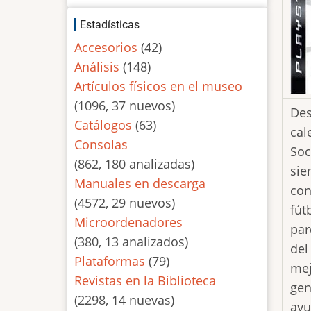
Estadísticas
Accesorios
(42)
Análisis
(148)
Artículos físicos en el museo
(1096, 37 nuevos)
Des
Catálogos
(63)
cal
Consolas
Soc
(862, 180 analizadas)
sie
Manuales en descarga
con
(4572, 29 nuevos)
fút
Microordenadores
par
(380, 13 analizados)
del
Plataformas
(79)
mej
Revistas en la Biblioteca
gen
(2298, 14 nuevas)
ayu