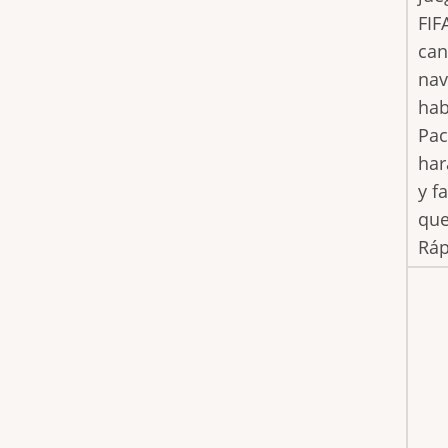
FIF
can
nav
hab
Pac
har
y f
que
Ráp