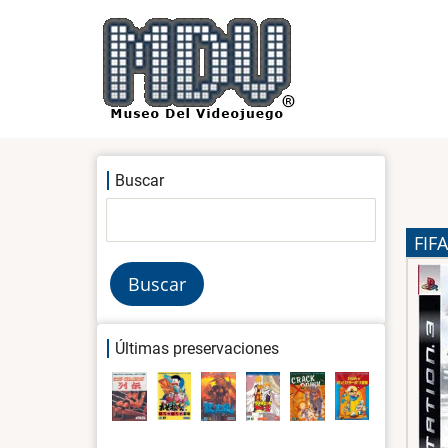
Pasar
al
contenido
principal
Buscar
Buscar
FIFA
Últimas preservaciones