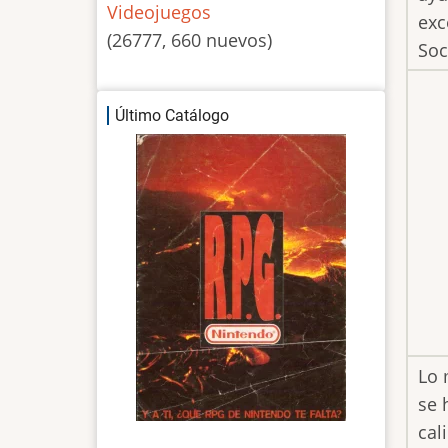
Videojuegos
exc
(26777, 660 nuevos)
Soc
Último Catálogo
Lo 
se 
cal