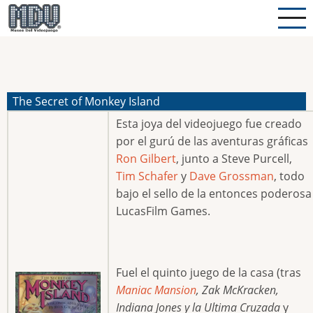
Pasar
al
contenido
principal
The Secret of Monkey Island
Esta joya del videojuego fue creado
por el gurú de las aventuras gráficas
Ron Gilbert
, junto a Steve Purcell,
Tim Schafer
y
Dave Grossman
, todo
bajo el sello de la entonces poderosa
LucasFilm Games.
Fuel el quinto juego de la casa (tras
Maniac Mansion
, Zak McKracken,
Indiana Jones y la Ultima Cruzada
y