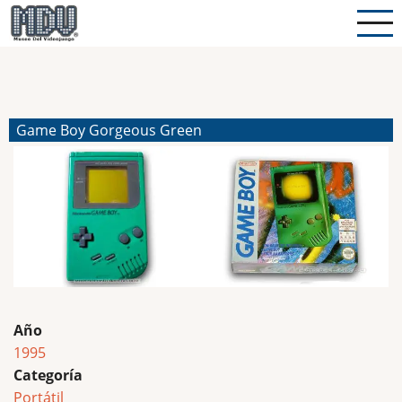
Pasar
al
contenido
principal
Game Boy Gorgeous Green
Año
1995
Categoría
Portátil