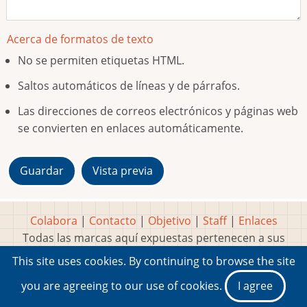
Acerca de formatos de texto
No se permiten etiquetas HTML.
Saltos automáticos de líneas y de párrafos.
Las direcciones de correos electrónicos y páginas web
se convierten en enlaces automáticamente.
Colabora
|
Contacto
|
Objetivo
|
Staff
|
Enlaces
Todas las marcas aquí expuestas pertenecen a sus
respectivos y legítimos dueños
This site uses cookies. By continuing to browse the site
Idea, página, contenidos y diseños creados por
Marty
you are agreeing to our use of cookies.
I agree
2001-2026 Museo del Videojuego®