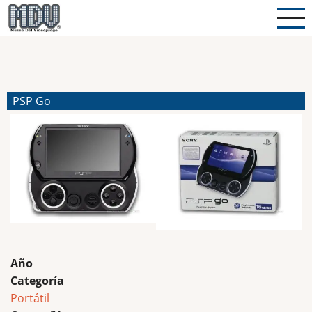
Pasar
al
contenido
principal
PSP Go
Año
Categoría
Portátil