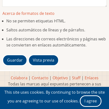
Acerca de formatos de texto
No se permiten etiquetas HTML.
Saltos automáticos de líneas y de párrafos.
Las direcciones de correos electrónicos y páginas web
se convierten en enlaces automáticamente.
Colabora
|
Contacto
|
Objetivo
|
Staff
|
Enlaces
Todas las marcas aquí expuestas pertenecen a sus
respectivos y legítimos dueños
This site uses cookies. By continuing to browse the site
Idea, página, contenidos y diseños creados por
Marty
you are agreeing to our use of cookies.
I agree
2001-2026 Museo del Videojuego®