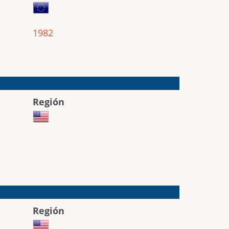
1982
Región
Región