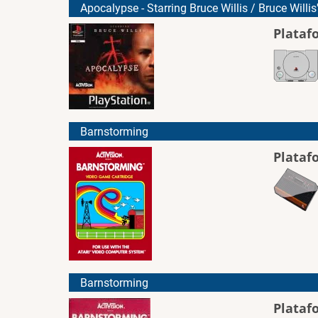
Apocalypse - Starring Bruce Willis / Bruce Willi
Plataf
Barnstorming
Plataf
Barnstorming
Plataf