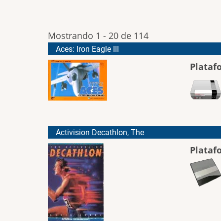
Mostrando 1 - 20 de 114
Aces: Iron Eagle III
Plataf
Activision Decathlon, The
Plataf