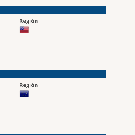
Región
Región