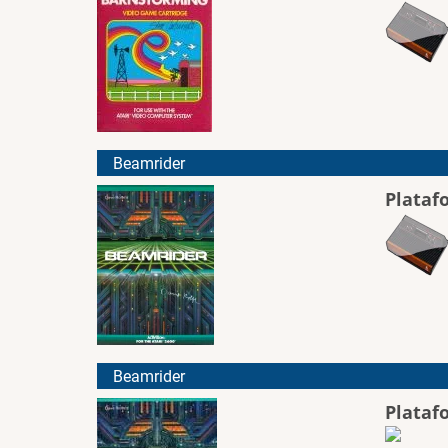
Beamrider
Plataf
Beamrider
Plataf