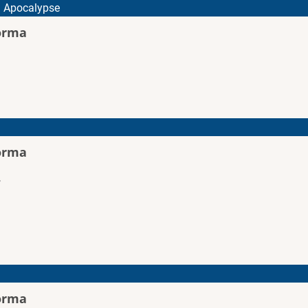
s' Apocalypse
orma
orma
orma