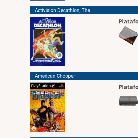
Activision Decathlon, The
Plataf
American Chopper
Plataf