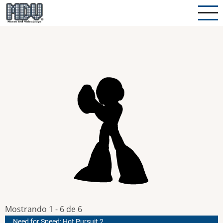
Pasar
al
contenido
principal
Mostrando 1 - 6 de 6
Need for Speed: Hot Pursuit 2