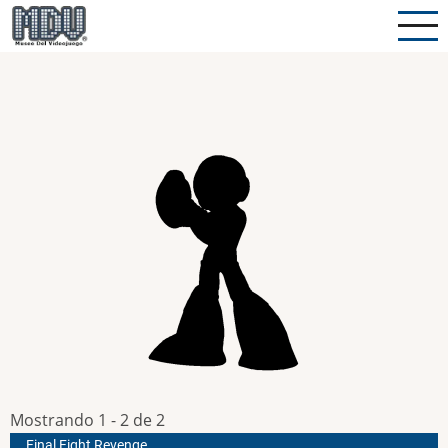
Pasar
al
contenido
principal
Mostrando 1 - 2 de 2
Final Fight Revenge