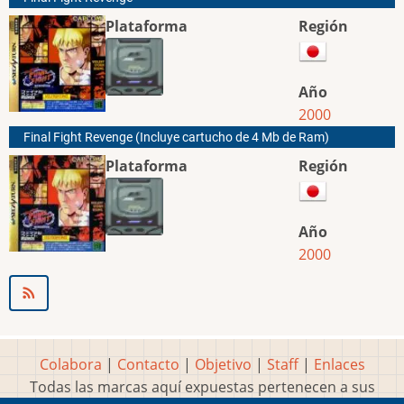
Plataforma
Región
Año
2000
Final Fight Revenge (Incluye cartucho de 4 Mb de Ram)
Plataforma
Región
Año
2000
Colabora
|
Contacto
|
Objetivo
|
Staff
|
Enlaces
Todas las marcas aquí expuestas pertenecen a sus