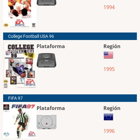
1994
College Football USA 96
Plataforma
Región
1995
FIFA 97
Plataforma
Región
1996