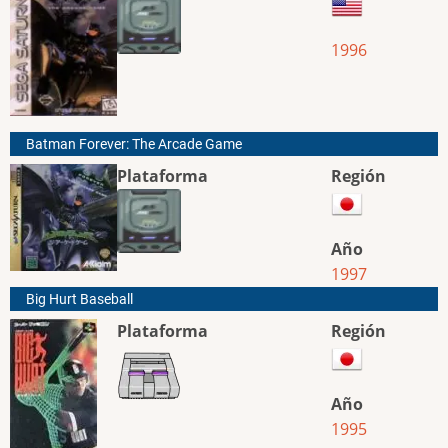
1996
Batman Forever: The Arcade Game
Plataforma
Región
Año
1997
Big Hurt Baseball
Plataforma
Región
Año
1995