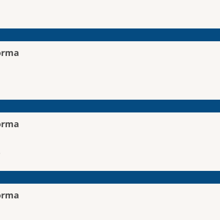
orma
orma
orma