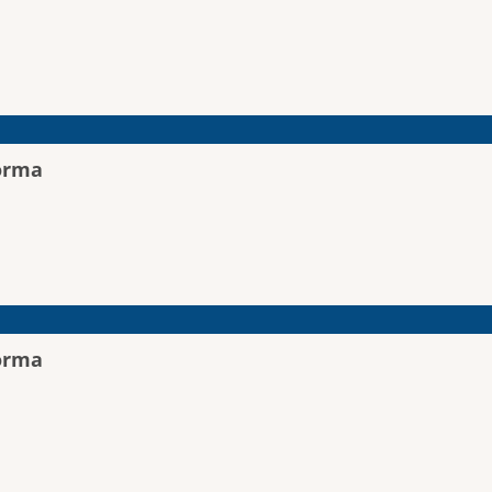
orma
orma