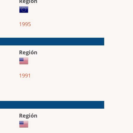
Región
1995
Región
1991
Región