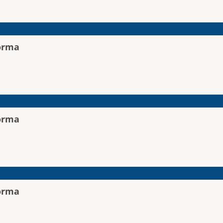
orma
orma
orma