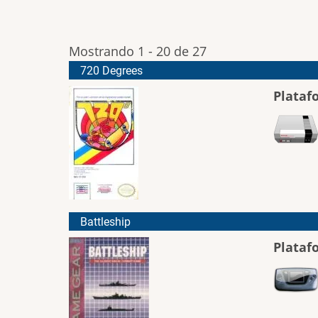
Mostrando 1 - 20 de 27
720 Degrees
Plataf
Battleship
Plataf