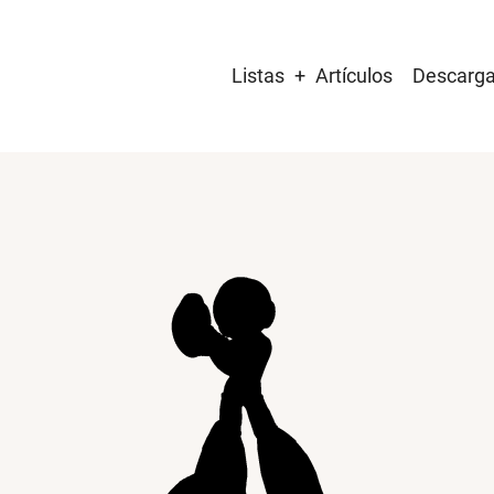
Main
Listas
Artículos
Descarg
navigation