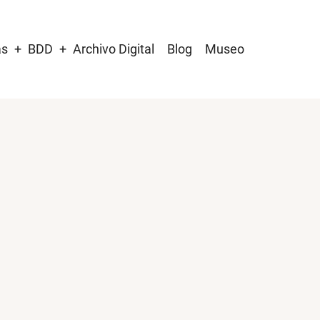
as
BDD
Archivo Digital
Blog
Museo