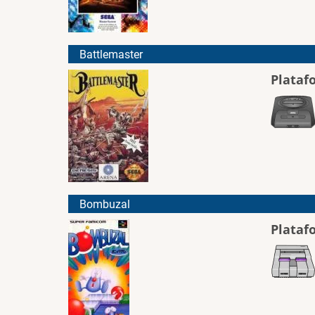
Battlemaster
Plataf
Bombuzal
Plataf