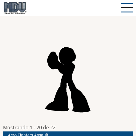
Pasar
al
contenido
principal
Mostrando 1 - 20 de 22
Aero Fighters Assault