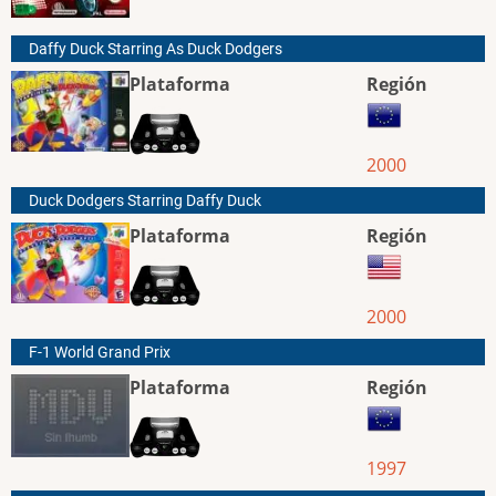
Daffy Duck Starring As Duck Dodgers
Plataforma
Región
2000
Duck Dodgers Starring Daffy Duck
Plataforma
Región
2000
F-1 World Grand Prix
Plataforma
Región
1997