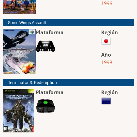
1996
Sonic Wings Assault
Plataforma
Región
Año
1998
Terminator 3: Redemption
Plataforma
Región