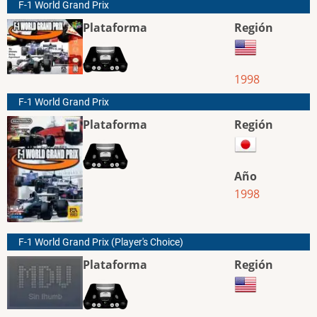
F-1 World Grand Prix
Plataforma
Región
1998
F-1 World Grand Prix
Plataforma
Región
Año
1998
F-1 World Grand Prix (Player's Choice)
Plataforma
Región