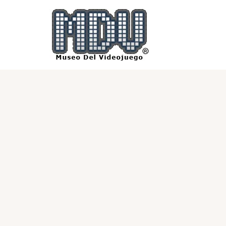
Pasar
al
contenido
principal