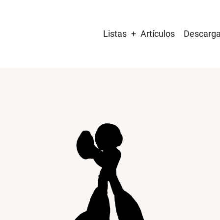
Main
Listas
Artículos
Descarg
navigation