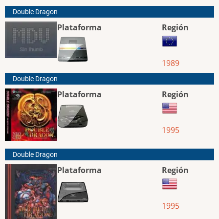
Double Dragon
Plataforma
Región
1989
Double Dragon
Plataforma
Región
1995
Double Dragon
Plataforma
Región
1995