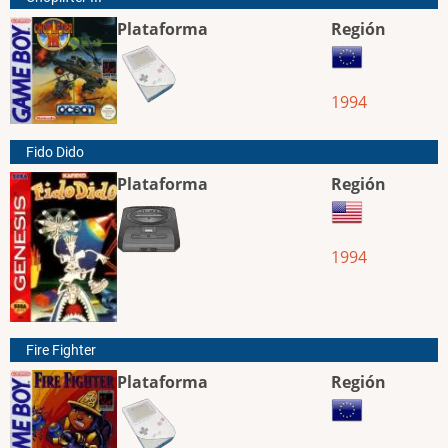
Plataforma
Región
1994
Fido Dido
Plataforma
Región
1994
Fire Fighter
Plataforma
Región