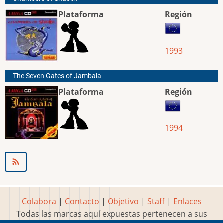
Plataforma
Región
1993
The Seven Gates of Jambala
Plataforma
Región
1994
Colabora
|
Contacto
|
Objetivo
|
Staff
|
Enlaces
Todas las marcas aquí expuestas pertenecen a sus