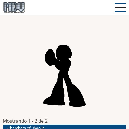
Pasar
al
contenido
principal
Mostrando 1 - 2 de 2
Chambers of Shaolin