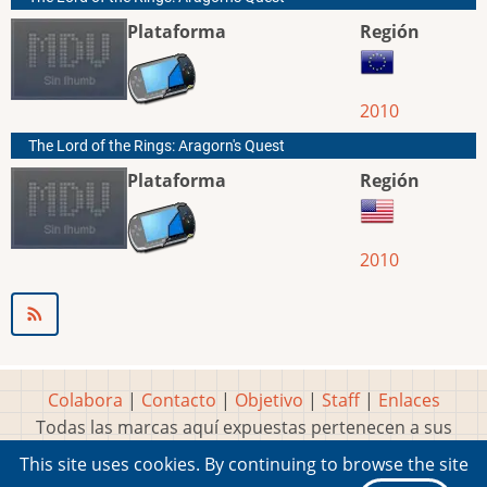
Plataforma
Región
2010
The Lord of the Rings: Aragorn's Quest
Plataforma
Región
2010
Colabora
|
Contacto
|
Objetivo
|
Staff
|
Enlaces
Todas las marcas aquí expuestas pertenecen a sus
respectivos y legítimos dueños
This site uses cookies. By continuing to browse the site
Idea, página, contenidos y diseños creados por
Marty