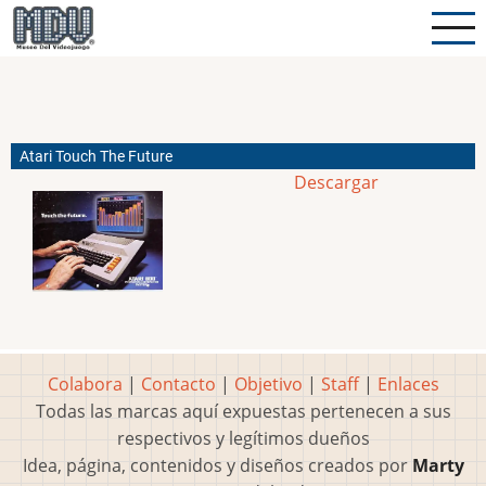
Pasar
al
contenido
principal
Atari Touch The Future
Descargar
Colabora
|
Contacto
|
Objetivo
|
Staff
|
Enlaces
Todas las marcas aquí expuestas pertenecen a sus
respectivos y legítimos dueños
Idea, página, contenidos y diseños creados por
Marty