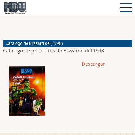
Pasar
al
contenido
principal
Catálogo de Blizzard de (1998)
Catalogo de productos de Blizzardd del 1998
Descargar