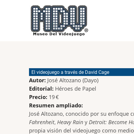
Pasar
al
contenido
principal
El videojuego a través de David Cage
Autor:
José Altozano (Dayo)
Editorial:
Héroes de Papel
Precio:
19 €
Resumen ampliado:
José Altozano, conocido por su enfoque cr
Fahrenheit
,
Heavy Rain
y
Detroit: Become 
propia visión del videojuego como medio n