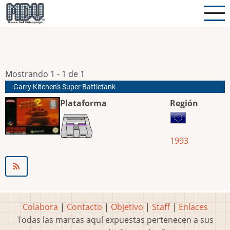
Pasar
al
contenido
principal
Mostrando 1 - 1 de 1
Garry Kitchen's Super Battletank
Plataforma
Región
1993
Colabora
|
Contacto
|
Objetivo
|
Staff
|
Enlaces
Todas las marcas aquí expuestas pertenecen a sus