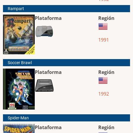
Rampart
Plataforma
Región
1991
Soccer Brawl
Plataforma
Región
1992
Spider-Man
Plataforma
Región