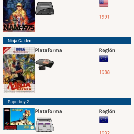
1991
Ninja Gaiden
Plataforma
Región
1988
Paperboy 2
Plataforma
Región
1992