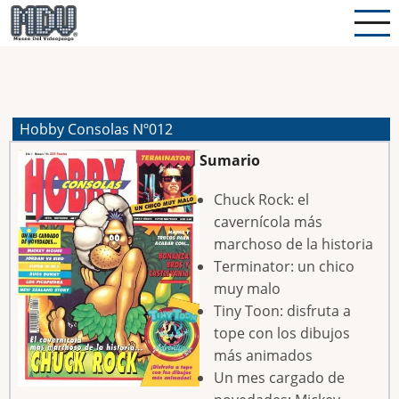
Pasar
al
contenido
principal
Hobby Consolas Nº012
Sumario
Chuck Rock: el
cavernícola más
marchoso de la historia
Terminator: un chico
muy malo
Tiny Toon: disfruta a
tope con los dibujos
más animados
Un mes cargado de