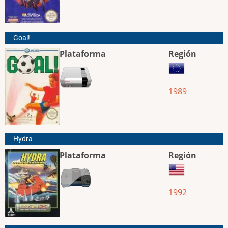
Goal!
Plataforma
Región
1989
Hydra
Plataforma
Región
1992