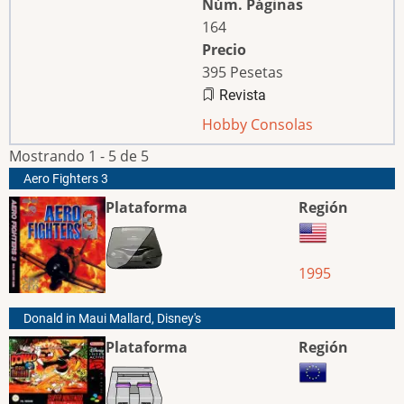
Núm. Páginas
164
Precio
395 Pesetas
Revista
Hobby Consolas
Mostrando 1 - 5 de 5
Aero Fighters 3
Plataforma
Región
1995
Donald in Maui Mallard, Disney's
Plataforma
Región