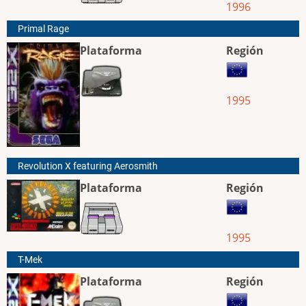
1996
Primal Rage
Plataforma
Región
1995
Revolution X featuring Aerosmith
Plataforma
Región
1995
T-Mek
Plataforma
Región