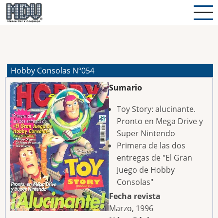
Pasar
al
contenido
principal
Hobby Consolas Nº054
Sumario
Toy Story: alucinante.
Pronto en Mega Drive y
Super Nintendo
Primera de las dos
entregas de "El Gran
Juego de Hobby
Consolas"
Fecha revista
Marzo, 1996