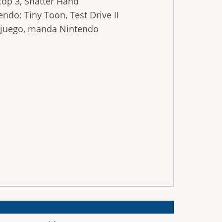
op 3, Shatter Hand
do: Tiny Toon, Test Drive II
ojuego, manda Nintendo