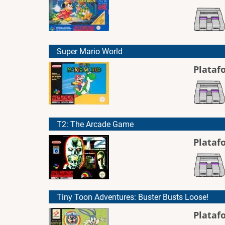
Super Mario World
Plataf
T2: The Arcade Game
Plataf
Tiny Toon Adventures: Buster Busts Loose!
Plataf