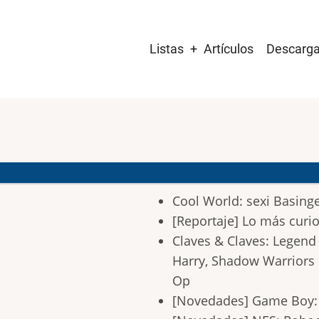
Main
Listas
Artículos
Descarg
navigation
Cool World: sexi Basing
[Reportaje] Lo más cur
Claves & Claves: Legend
Harry, Shadow Warriors I
Op
[Novedades] Game Boy: 