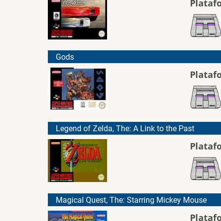
Plataf
Gods
Plataf
Legend of Zelda, The: A Link to the Past
Plataf
Magical Quest, The: Starring Mickey Mouse
Plataf