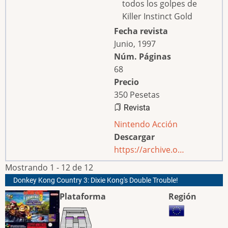
todos los golpes de
Killer Instinct Gold
Fecha revista
Junio, 1997
Núm. Páginas
68
Precio
350 Pesetas
Revista
Nintendo Acción
Descargar
https://archive.o…
Mostrando 1 - 12 de 12
Donkey Kong Country 3: Dixie Kong's Double Trouble!
Plataforma
Región