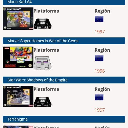
Mario Kart 64
Plataforma
Región
1997
Marvel Super Heroes in War of the Gems
Plataforma
Región
1996
Star Wars: Shadows of the Empire
Plataforma
Región
1997
Terranigma