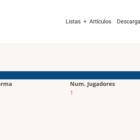
Main
Listas
Artículos
Descarg
navigation
orma
Num. Jugadores
1