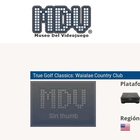
Pasar
al
contenido
principal
True Golf Classics: Waialae Country Club
Plataf
Región