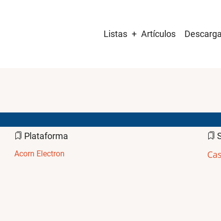
Main
Listas
Artículos
Descarg
navigation
Plataforma
S
Cas
Acorn Electron