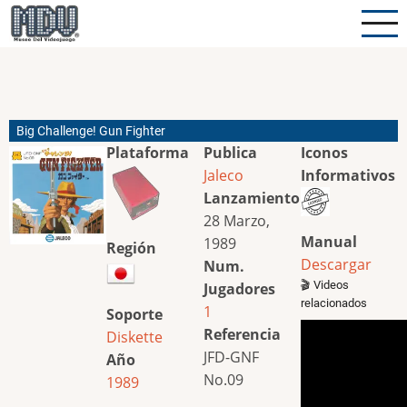
Pasar
al
contenido
principal
Big Challenge! Gun Fighter
Plataforma
Publica
Iconos
Jaleco
Informativos
Lanzamiento
28 Marzo,
Manual
1989
Región
Descargar
Num.
🎬 Videos
Jugadores
relacionados
1
Soporte
Referencia
Diskette
JFD-GNF
Año
No.09
1989