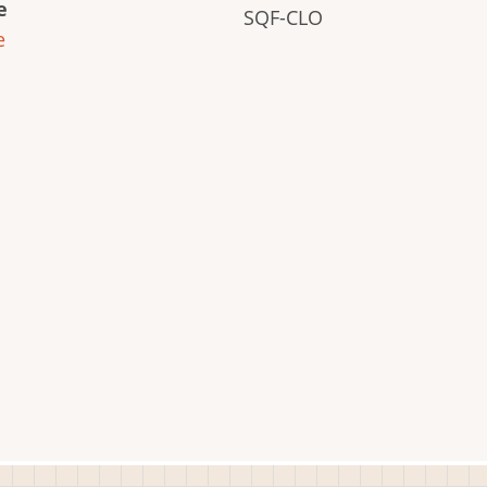
e
SQF-CLO
e