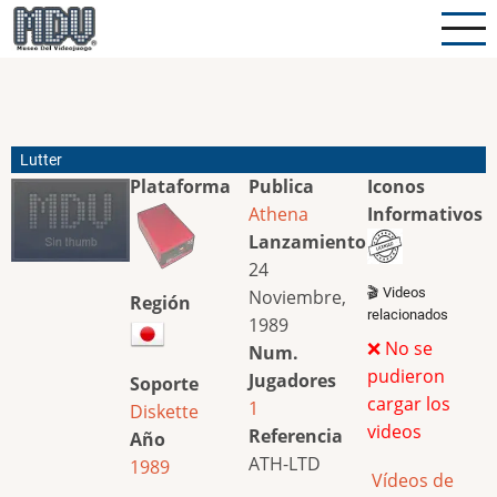
Pasar
al
contenido
principal
Lutter
Plataforma
Publica
Iconos
Athena
Informativos
Lanzamiento
24
🎬 Videos
Noviembre,
Región
relacionados
1989
❌ No se
Num.
pudieron
Jugadores
Soporte
cargar los
1
Diskette
videos
Referencia
Año
ATH-LTD
1989
Vídeos de