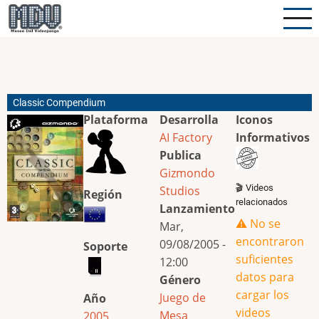
Pasar
al
contenido
principal
Classic Compendium
Plataforma
Desarrolla
Iconos
AI Factory
Informativos
Publica
Gizmondo
🎬 Videos
Studios
Región
relacionados
Lanzamiento
⚠️ No se
Mar,
encontraron
09/08/2005 -
Soporte
suficientes
12:00
datos para
Género
cargar los
Juego de
Año
videos
Mesa
2005