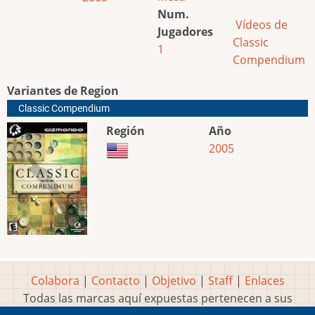
Num.
Vídeos de
Jugadores
Classic
1
Compendium
Variantes de Region
Classic Compendium
Región
Año
2005
Colabora
|
Contacto
|
Objetivo
|
Staff
|
Enlaces
Todas las marcas aquí expuestas pertenecen a sus