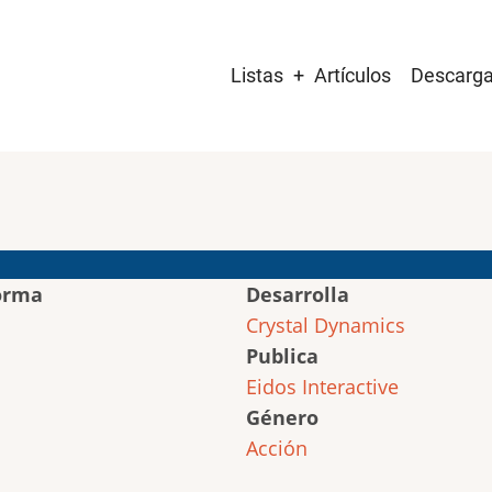
Main
Listas
Artículos
Descarg
navigation
orma
Desarrolla
Crystal Dynamics
Publica
Eidos Interactive
Género
Acción