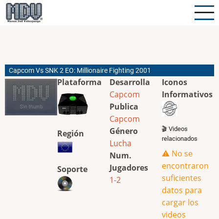
Pasar
al
contenido
principal
Capcom Vs SNK 2 EO: Millionaire Fighting 2001
Plataforma
Desarrolla
Iconos
Capcom
Informativos
Publica
Capcom
🎬 Videos
Género
Región
relacionados
Lucha
⚠️ No se
Num.
encontraron
Jugadores
Soporte
suficientes
1-2
datos para
cargar los
videos