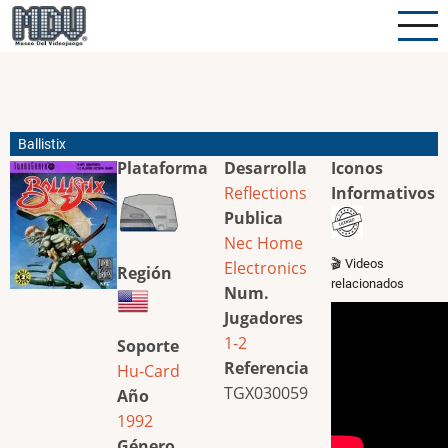
Pasar
al
contenido
principal
Ballistix
Plataforma
Desarrolla
Iconos
Reflections
Informativos
Publica
Nec Home
🎬 Videos
Electronics
Región
relacionados
Num.
Jugadores
1-2
Soporte
Referencia
Hu-Card
TGX030059
Año
1992
Género