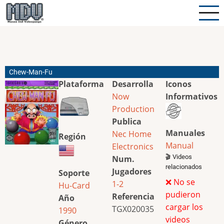
Pasar
al
contenido
principal
Chew-Man-Fu
Plataforma
Desarrolla
Iconos
Now
Informativos
Production
Publica
Manuales
Nec Home
Región
Manual
Electronics
🎬 Videos
Num.
relacionados
Jugadores
Soporte
❌ No se
1-2
Hu-Card
pudieron
Referencia
Año
cargar los
TGX020035
1990
videos
Género