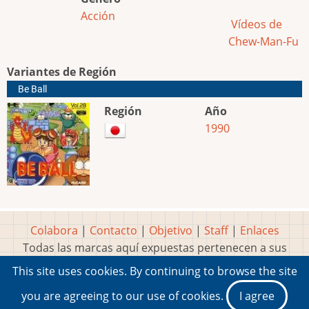
Acción
Vídeos de
Chew-Man-Fu
Variantes de Región
Be Ball
Región
Año
1990
Colabora
|
Contacto
|
Objetivo
|
Staff
|
Enlaces
Todas las marcas aquí expuestas pertenecen a sus
respectivos y legítimos dueños
This site uses cookies. By continuing to browse the site
Idea, página, contenidos y diseños creados por
Marty
you are agreeing to our use of cookies.
I agree
2001-2026 Museo del Videojuego®