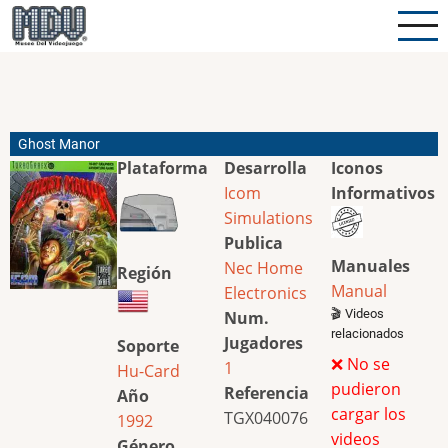
Pasar
al
contenido
principal
Ghost Manor
Plataforma
Desarrolla
Iconos
Icom
Informativos
Simulations
Publica
Manuales
Nec Home
Región
Manual
Electronics
🎬 Videos
Num.
relacionados
Jugadores
Soporte
❌ No se
1
Hu-Card
pudieron
Referencia
Año
cargar los
TGX040076
1992
videos
Género