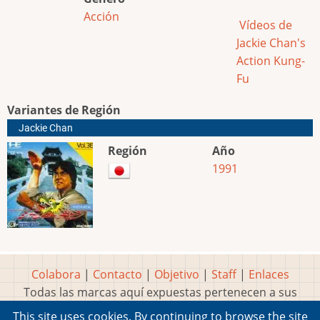
Acción
Vídeos de
Jackie Chan's
Action Kung-
Fu
Variantes de Región
Jackie Chan
Región
Año
1991
Colabora
|
Contacto
|
Objetivo
|
Staff
|
Enlaces
Todas las marcas aquí expuestas pertenecen a sus
respectivos y legítimos dueños
This site uses cookies. By continuing to browse the site