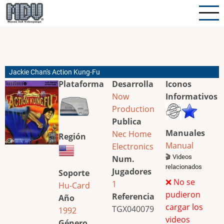
Pasar
al
contenido
principal
Jackie Chan's Action Kung-Fu
Plataforma
Desarrolla
Iconos
Now
Informativos
Production
Publica
Manuales
Nec Home
Región
Manual
Electronics
🎬 Videos
Num.
relacionados
Jugadores
Soporte
❌ No se
1
Hu-Card
pudieron
Referencia
Año
cargar los
TGX040079
1992
videos
Género