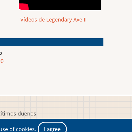
Vídeos de Legendary Axe II
o
90
egítimos dueños
y
 use of cookies.
I agree