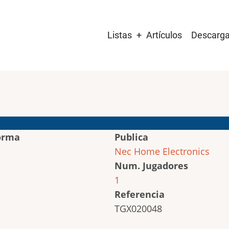
Main
Listas
Artículos
Descarg
navigation
orma
Publica
Nec Home Electronics
Num. Jugadores
1
Referencia
TGX020048