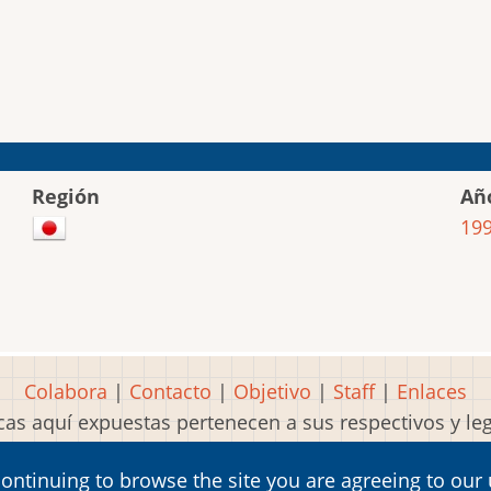
Región
Añ
19
Colabora
|
Contacto
|
Objetivo
|
Staff
|
Enlaces
as aquí expuestas pertenecen a sus respectivos y l
Idea, página, contenidos y diseños creados por
Mart
continuing to browse the site you are agreeing to our
2001-2026 Museo del Videojuego®