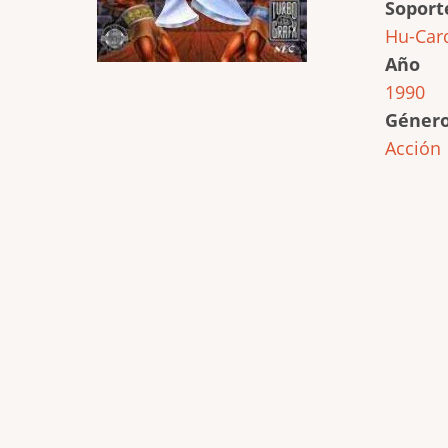
Soport
Hu-Car
Año
1990
Géner
Acción