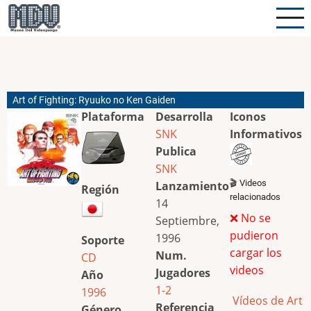
Pasar
al
contenido
principal
Art of Fighting: Ryuuko no Ken Gaiden
Plataforma
Desarrolla
Iconos
SNK
Informativos
Publica
SNK
🎬 Videos
Lanzamiento
Región
relacionados
14
❌ No se
Septiembre,
pudieron
1996
Soporte
cargar los
Num.
CD
videos
Jugadores
Año
1-2
1996
Vídeos de Art
Referencia
Género