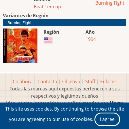
Burning Fight
Beat ´em up
Variantes de Región
Burning Fight
Región
Año
1994
Colabora
|
Contacto
|
Objetivo
|
Staff
|
Enlaces
Todas las marcas aquí expuestas pertenecen a sus
respectivos y legítimos dueños
Idea, página, contenidos y diseños creados por
Marty
This site uses cookies. By continuing to browse the site
2001-2026 Museo del Videojuego®
you are agreeing to our use of cookies.
I agree