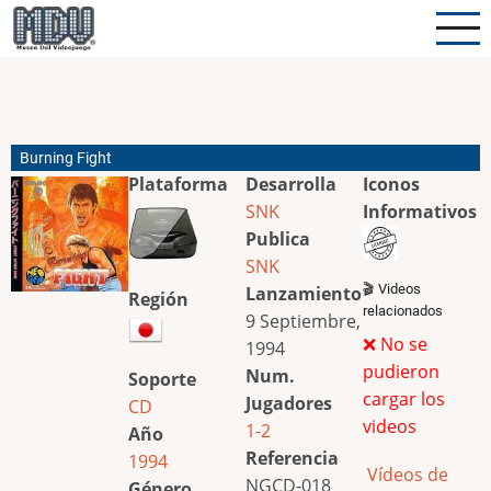
Pasar
al
contenido
principal
Burning Fight
Plataforma
Desarrolla
Iconos
SNK
Informativos
Publica
SNK
🎬 Videos
Lanzamiento
Región
relacionados
9 Septiembre,
❌ No se
1994
pudieron
Num.
Soporte
cargar los
Jugadores
CD
videos
1-2
Año
Referencia
1994
Vídeos de
NGCD-018
Género